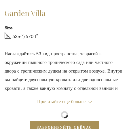
Garden Villa
Size
2
2
53m
/570ft
Наслаждайтесь 53 квд пространства, террасой в
окружении пышного тропического сада или частного
двора с тропическим душем на открытом воздухе. Внутри
вы найдете двуспальную кровать или две односпальные
кровати, а также ванную комнату с отдельной ванной и
душем. В всех номерах декорированны в светлых тонах
Прочитайте еще больше
оранжевых и желтых,дающие им настоящее тайское
влияние.
Все гости,живующие в Виллах Гарден имеют доступ в в
ЗАБРОНИРУЙТЕ СЕЙЧАС