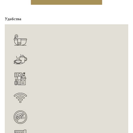
споконой атмочфере бассейна Коконат Гроув. В других
номерах есть удобства ,включающие бесплатный wi-fi
Удобства
,собственный сейф,телевидением с международными и
национальными программами. В всех виллах Гарден есть
кондиционное воздух и некурящие. В них собирают до 2
взрослых и 1 ребенок,который будет спать вместе в одной
кровати. К дополнению кровати имеет плату.