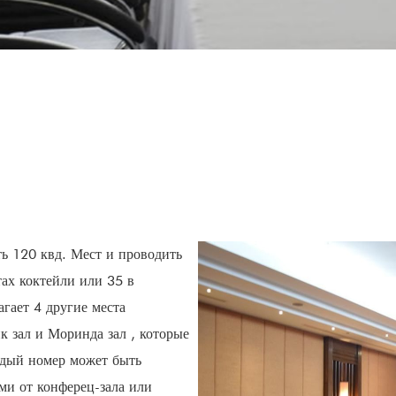
ть 120 квд. Мест и проводить
тах коктейли или 35 в
агает 4 другие места
к зал и Моринда зал , которые
ждый номер может быть
ми от конферец-зала или