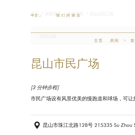
主页
探索酒店
旅游指南
昆山市民广场
中文
我们的酒店
开
回到目錄
主页
房间
启
新
昆山市民广场
标
签
页
[3 分钟步程]
市民广场设有风景优美的慢跑道和球场，可让
昆山市珠江北路128号 215335 Su Zhou Sh