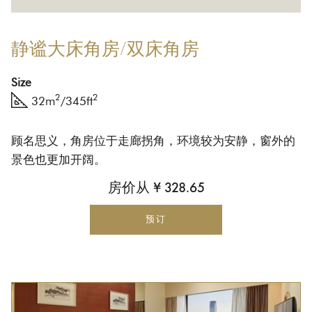
静谧大床角房/双床角房
Size
2
2
32m
/345ft
顾名思义，角房位于走廊拐角，环境较为安静，窗外的
景色也更加开阔。
房价从
¥ 328.65
预订