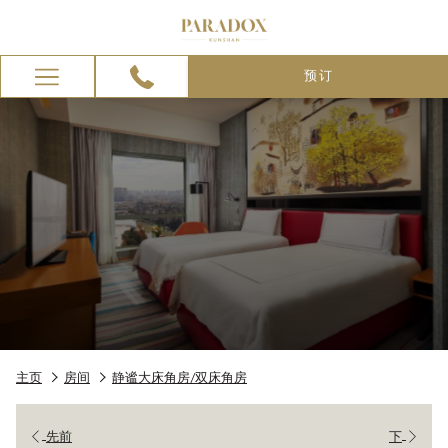
预订
Hamburger
Menu
主页
房间
静谧大床角房/双床角房
先前
下