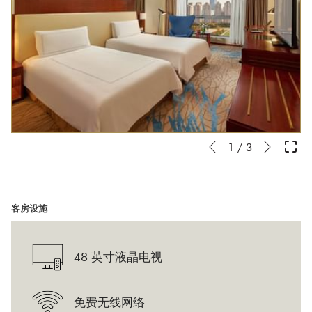
下
幻
点
1
/
3
先前
灯
击
片
以
放
下
客房设施
映
链
控
接
48 英寸液晶电视
制
将
按
更
钮
新
免费无线网络